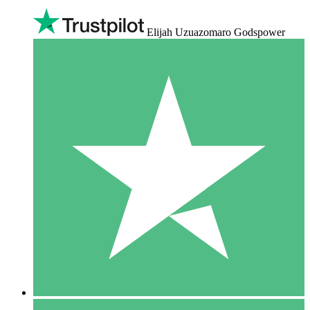
Elijah Uzuazomaro Godspower