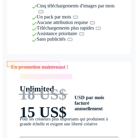
Cinq téléchargements d'images par mois
Un pack par mois
Aucune attribution requise
Téléchargements plus rapides
Assistance prioritaire
Sans publicités
En promotion maintenant !
En promotion maintenant !
Unlimited
18 US$
USD par mois
facturé
15 US$
annuellement
Pour les créateurs plus importants qui produisent à
grande échelle et exigent une liberté créative