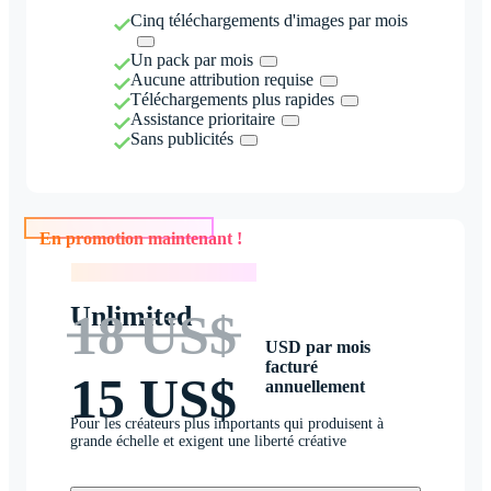
Cinq téléchargements d'images par mois
Un pack par mois
Aucune attribution requise
Téléchargements plus rapides
Assistance prioritaire
Sans publicités
En promotion maintenant !
En promotion maintenant !
Unlimited
18 US$
USD par mois
facturé
15 US$
annuellement
Pour les créateurs plus importants qui produisent à
grande échelle et exigent une liberté créative