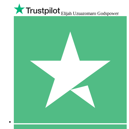
Elijah Uzuazomaro Godspower