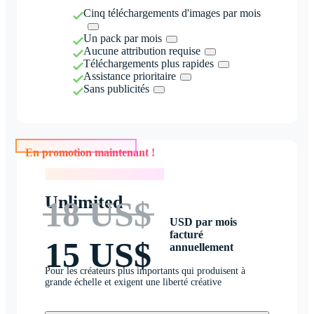
Cinq téléchargements d'images par mois
Un pack par mois
Aucune attribution requise
Téléchargements plus rapides
Assistance prioritaire
Sans publicités
En promotion maintenant !
En promotion maintenant !
Unlimited
18 US$
USD par mois
facturé
15 US$
annuellement
Pour les créateurs plus importants qui produisent à
grande échelle et exigent une liberté créative