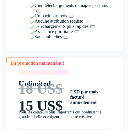
Cinq téléchargements d'images par mois
Un pack par mois
Aucune attribution requise
Téléchargements plus rapides
Assistance prioritaire
Sans publicités
En promotion maintenant !
En promotion maintenant !
Unlimited
18 US$
USD par mois
facturé
15 US$
annuellement
Pour les créateurs plus importants qui produisent à
grande échelle et exigent une liberté créative