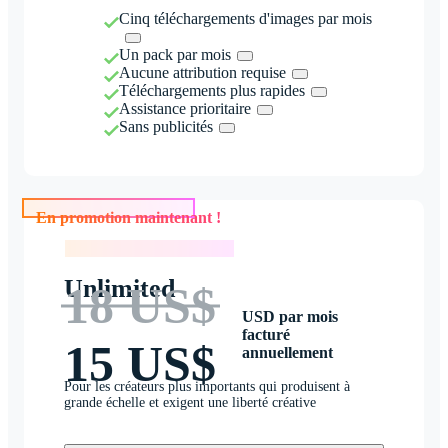
Cinq téléchargements d'images par mois
Un pack par mois
Aucune attribution requise
Téléchargements plus rapides
Assistance prioritaire
Sans publicités
En promotion maintenant !
En promotion maintenant !
Unlimited
18 US$
USD par mois
facturé
15 US$
annuellement
Pour les créateurs plus importants qui produisent à
grande échelle et exigent une liberté créative