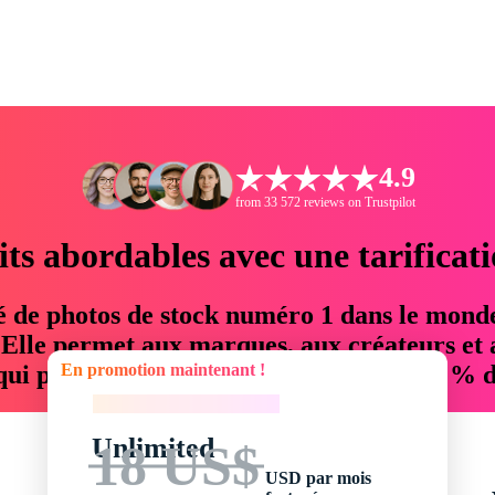
4.9
from 33 572 reviews on Trustpilot
its abordables avec une tarificat
é de photos de stock numéro 1 dans le mond
. Elle permet aux marques, aux créateurs et 
En promotion maintenant !
 qui permettent d'économiser jusqu'à 76 % d
En promotion maintenant !
Unlimited
18 US$
USD par mois