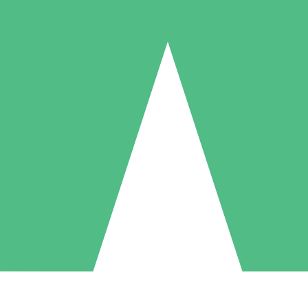
Packs de Crédits Individuels
 à l'utilisation avec des crédits de téléchargement. Sans engagement me
1 Téléchargement
5 Téléchargements
10 Téléchargement
10
15
20
US$
00
US$
00
US$
00