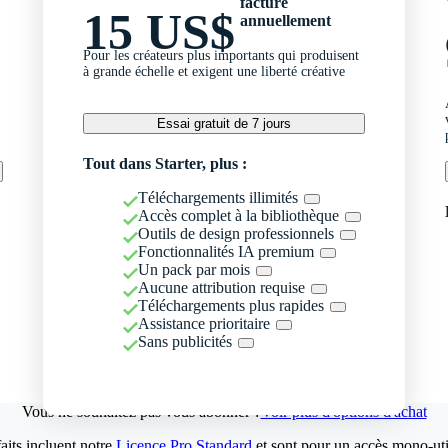
facturé
15 US$
annuellement
Pour les créateurs plus importants qui produisent
à grande échelle et exigent une liberté créative
Essai gratuit de 7 jours
Tout dans Starter, plus :
Téléchargements illimités
Accès complet à la bibliothèque
Outils de design professionnels
Fonctionnalités IA premium
Un pack par mois
Aucune attribution requise
Téléchargements plus rapides
Assistance prioritaire
Sans publicités
Vous ne souhaitez pas vous abonner ?
Voir plus d'options d'achat
aits incluent notre
Licence Pro Standard
et sont pour un accès mono-util