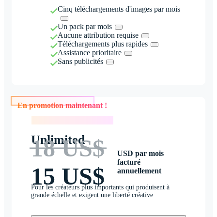
Cinq téléchargements d'images par mois
Un pack par mois
Aucune attribution requise
Téléchargements plus rapides
Assistance prioritaire
Sans publicités
En promotion maintenant !
En promotion maintenant !
Unlimited
18 US$
USD par mois
facturé
15 US$
annuellement
Pour les créateurs plus importants qui produisent à
grande échelle et exigent une liberté créative