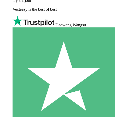
il y a 1 jour
Vecteezy is the best of best
Daowang Wangsu