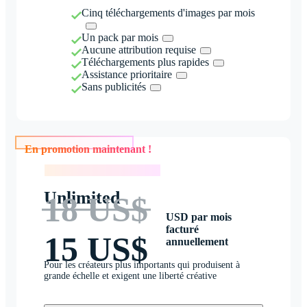
Cinq téléchargements d'images par mois
Un pack par mois
Aucune attribution requise
Téléchargements plus rapides
Assistance prioritaire
Sans publicités
En promotion maintenant !
En promotion maintenant !
Unlimited
18 US$
USD par mois
facturé
15 US$
annuellement
Pour les créateurs plus importants qui produisent à
grande échelle et exigent une liberté créative