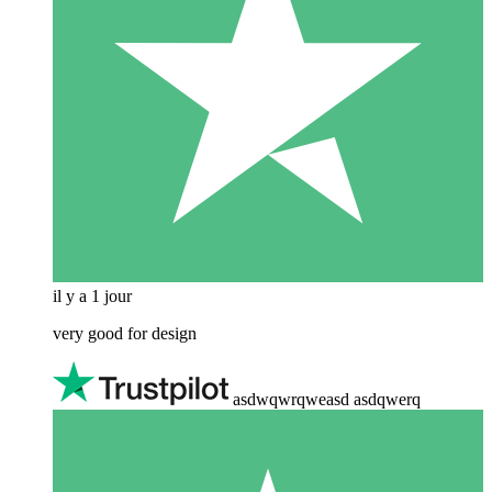
il y a 1 jour
very good for design
asdwqwrqweasd asdqwerq