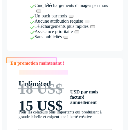
Cinq téléchargements d'images par mois
Un pack par mois
Aucune attribution requise
Téléchargements plus rapides
Assistance prioritaire
Sans publicités
En promotion maintenant !
En promotion maintenant !
Unlimited
18 US$
USD par mois
facturé
15 US$
annuellement
Pour les créateurs plus importants qui produisent à
grande échelle et exigent une liberté créative