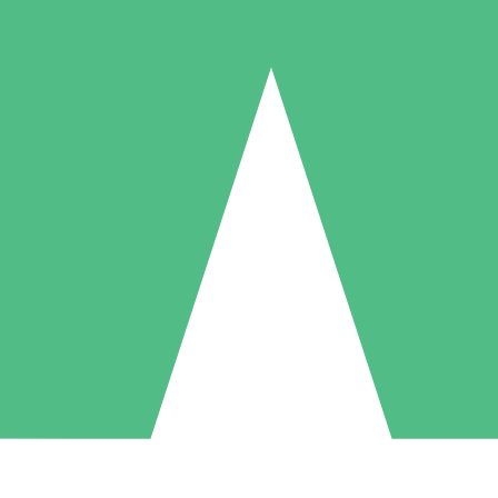
Packs de Crédits Individuels
 à l'utilisation avec des crédits de téléchargement. Sans engagement me
1 Téléchargement
5 Téléchargements
10 Téléchargement
10
15
20
US$
00
US$
00
US$
00