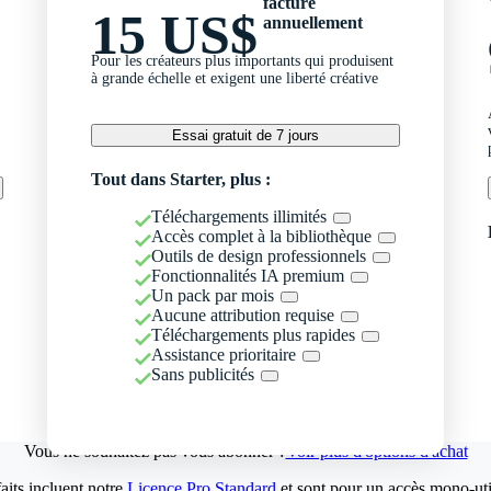
facturé
15 US$
annuellement
Pour les créateurs plus importants qui produisent
à grande échelle et exigent une liberté créative
Essai gratuit de 7 jours
Tout dans Starter, plus :
Téléchargements illimités
Accès complet à la bibliothèque
Outils de design professionnels
Fonctionnalités IA premium
Un pack par mois
Aucune attribution requise
Téléchargements plus rapides
Assistance prioritaire
Sans publicités
Vous ne souhaitez pas vous abonner ?
Voir plus d'options d'achat
aits incluent notre
Licence Pro Standard
et sont pour un accès mono-util