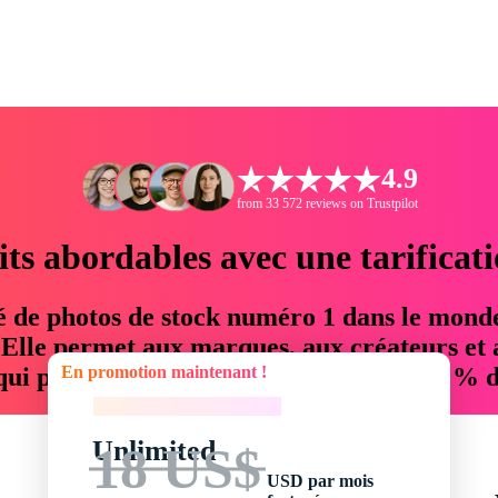
4.9
from 33 572 reviews on Trustpilot
its abordables avec une tarificat
é de photos de stock numéro 1 dans le mond
. Elle permet aux marques, aux créateurs et 
En promotion maintenant !
 qui permettent d'économiser jusqu'à 76 % d
En promotion maintenant !
Unlimited
18 US$
USD par mois