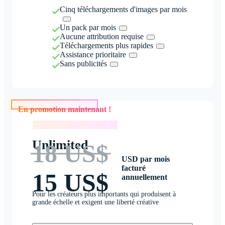
Cinq téléchargements d'images par mois
Un pack par mois
Aucune attribution requise
Téléchargements plus rapides
Assistance prioritaire
Sans publicités
En promotion maintenant !
En promotion maintenant !
Unlimited
18 US$
USD par mois
facturé
15 US$
annuellement
Pour les créateurs plus importants qui produisent à
grande échelle et exigent une liberté créative