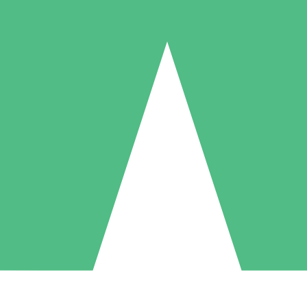
Packs de Crédits Individuels
 à l'utilisation avec des crédits de téléchargement. Sans engagement me
1 Téléchargement
5 Téléchargements
10 Téléchargement
10
15
20
US$
00
US$
00
US$
00