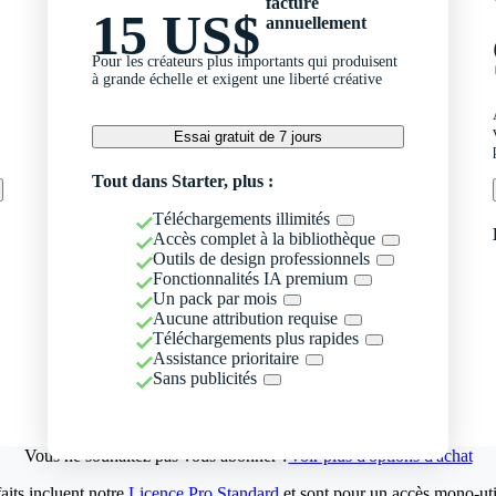
facturé
15 US$
annuellement
Pour les créateurs plus importants qui produisent
à grande échelle et exigent une liberté créative
Essai gratuit de 7 jours
Tout dans Starter, plus :
Téléchargements illimités
Accès complet à la bibliothèque
Outils de design professionnels
Fonctionnalités IA premium
Un pack par mois
Aucune attribution requise
Téléchargements plus rapides
Assistance prioritaire
Sans publicités
Vous ne souhaitez pas vous abonner ?
Voir plus d'options d'achat
aits incluent notre
Licence Pro Standard
et sont pour un accès mono-util