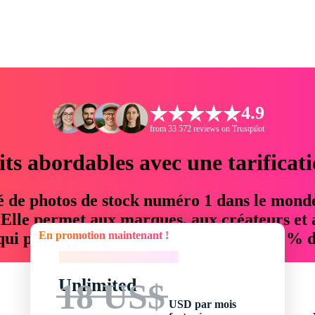
4.9
from 33 572 reviews on Trustpilot
its abordables avec une tarificat
é de photos de stock numéro 1 dans le mond
. Elle permet aux marques, aux créateurs et 
En promotion maintenant !
 qui permettent d'économiser jusqu'à 76 % d
En promotion maintenant !
Unlimited
18 US$
USD par mois