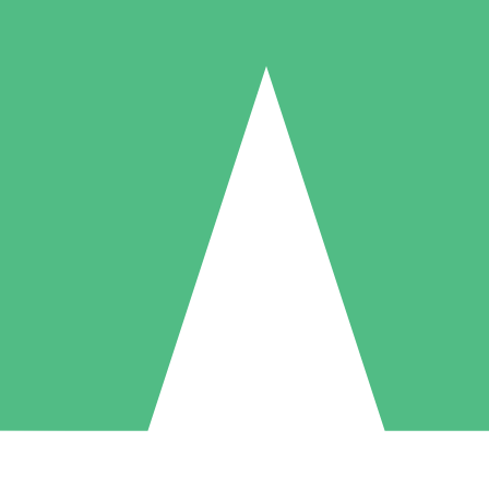
Packs de Crédits Individuels
 à l'utilisation avec des crédits de téléchargement. Sans engagement me
1 Téléchargement
5 Téléchargements
10 Téléchargement
10
15
20
US$
00
US$
00
US$
00