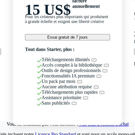
facturé
15 US$
annuellement
Pour les créateurs plus importants qui produisent
à grande échelle et exigent une liberté créative
Essai gratuit de 7 jours
Tout dans Starter, plus :
Téléchargements illimités
Accès complet à la bibliothèque
Outils de design professionnels
Fonctionnalités IA premium
Un pack par mois
Aucune attribution requise
Téléchargements plus rapides
Assistance prioritaire
Sans publicités
Vous ne souhaitez pas vous abonner ?
Voir plus d'options d'achat
aits incluent notre
Licence Pro Standard
et sont pour un accès mono-util