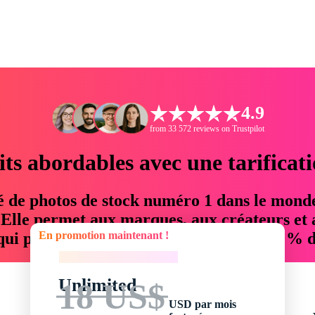
4.9
from 33 572 reviews on Trustpilot
its abordables avec une tarificat
é de photos de stock numéro 1 dans le mond
. Elle permet aux marques, aux créateurs et 
En promotion maintenant !
 qui permettent d'économiser jusqu'à 76 % d
En promotion maintenant !
Unlimited
18 US$
USD par mois