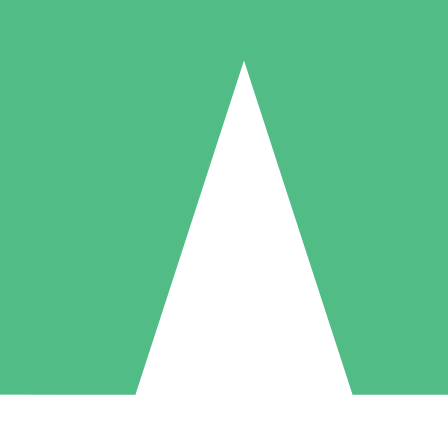
Packs de Crédits Individuels
 à l'utilisation avec des crédits de téléchargement. Sans engagement me
1 Téléchargement
5 Téléchargements
10 Téléchargement
10
15
20
US$
00
US$
00
US$
00