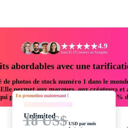
4.9
from 33 572 reviews on Trustpilot
its abordables avec une tarificat
é de photos de stock numéro 1 dans le mond
. Elle permet aux marques, aux créateurs et 
En promotion maintenant !
 qui permettent d'économiser jusqu'à 76 % d
En promotion maintenant !
Unlimited
18 US$
USD par mois