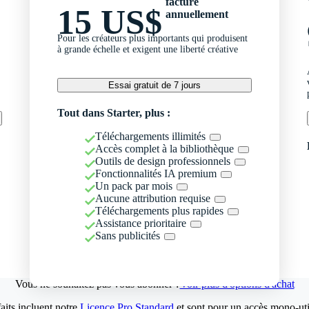
facturé
15 US$
annuellement
Pour les créateurs plus importants qui produisent
à grande échelle et exigent une liberté créative
Essai gratuit de 7 jours
Tout dans Starter, plus :
Téléchargements illimités
Accès complet à la bibliothèque
Outils de design professionnels
Fonctionnalités IA premium
Un pack par mois
Aucune attribution requise
Téléchargements plus rapides
Assistance prioritaire
Sans publicités
Vous ne souhaitez pas vous abonner ?
Voir plus d'options d'achat
aits incluent notre
Licence Pro Standard
et sont pour un accès mono-util