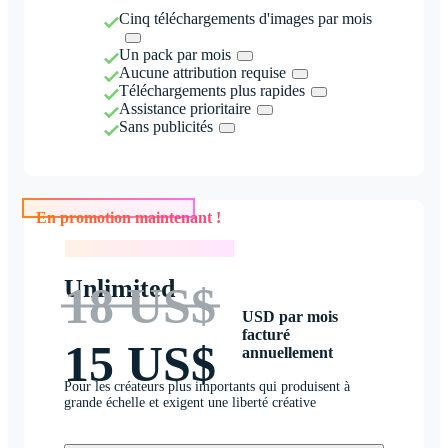
Cinq téléchargements d'images par mois
Un pack par mois
Aucune attribution requise
Téléchargements plus rapides
Assistance prioritaire
Sans publicités
En promotion maintenant !
En promotion maintenant !
Unlimited
18 US$
USD par mois
facturé
15 US$
annuellement
Pour les créateurs plus importants qui produisent à
grande échelle et exigent une liberté créative