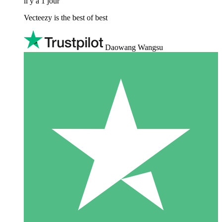
il y a 1 jour
Vecteezy is the best of best
Daowang Wangsu