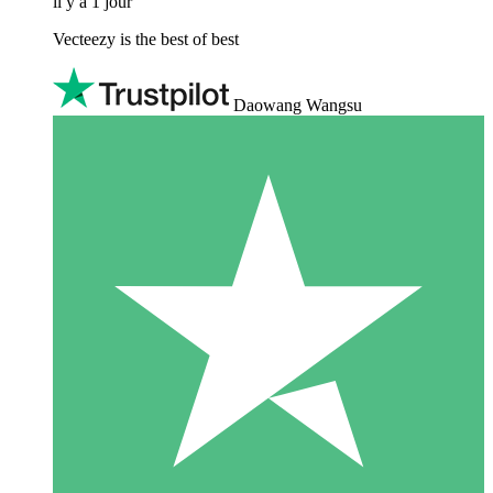
il y a 1 jour
Vecteezy is the best of best
Daowang Wangsu