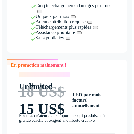
Cinq téléchargements d'images par mois
Un pack par mois
Aucune attribution requise
Téléchargements plus rapides
Assistance prioritaire
Sans publicités
En promotion maintenant !
En promotion maintenant !
Unlimited
18 US$
USD par mois
facturé
15 US$
annuellement
Pour les créateurs plus importants qui produisent à
grande échelle et exigent une liberté créative