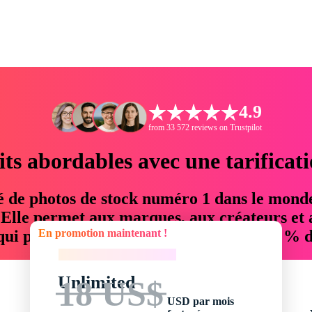
4.9
from 33 572 reviews on Trustpilot
its abordables avec une tarificat
é de photos de stock numéro 1 dans le mond
. Elle permet aux marques, aux créateurs et 
En promotion maintenant !
 qui permettent d'économiser jusqu'à 76 % d
En promotion maintenant !
Unlimited
18 US$
USD par mois