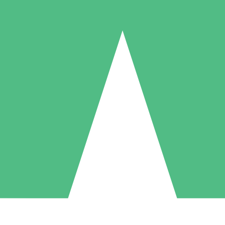
Packs de Crédits Individuels
 à l'utilisation avec des crédits de téléchargement. Sans engagement me
1 Téléchargement
5 Téléchargements
10 Téléchargement
10
15
20
US$
00
US$
00
US$
00