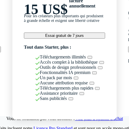
facturé
15 US$
annuellement
Pour les créateurs plus importants qui produisent
à grande échelle et exigent une liberté créative
Essai gratuit de 7 jours
Tout dans Starter, plus :
Téléchargements illimités
Accès complet à la bibliothèque
Outils de design professionnels
Fonctionnalités IA premium
Un pack par mois
Aucune attribution requise
Téléchargements plus rapides
Assistance prioritaire
Sans publicités
Vous ne souhaitez pas vous abonner ?
Voir plus d'options d'achat
aits incluent notre
Licence Pro Standard
et sont pour un accès mono-util