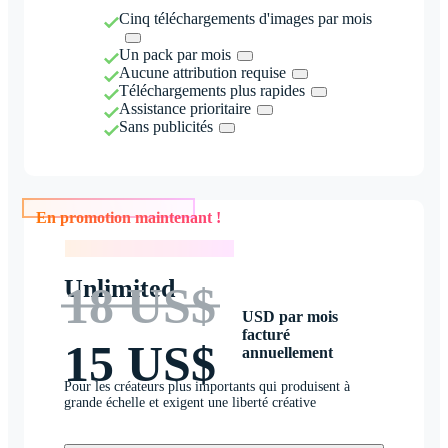
Cinq téléchargements d'images par mois
Un pack par mois
Aucune attribution requise
Téléchargements plus rapides
Assistance prioritaire
Sans publicités
En promotion maintenant !
En promotion maintenant !
Unlimited
18 US$
USD par mois
facturé
15 US$
annuellement
Pour les créateurs plus importants qui produisent à
grande échelle et exigent une liberté créative