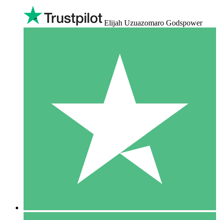
Elijah Uzuazomaro Godspower