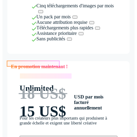
Cinq téléchargements d'images par mois
Un pack par mois
Aucune attribution requise
Téléchargements plus rapides
Assistance prioritaire
Sans publicités
En promotion maintenant !
En promotion maintenant !
Unlimited
18 US$
USD par mois
facturé
15 US$
annuellement
Pour les créateurs plus importants qui produisent à
grande échelle et exigent une liberté créative