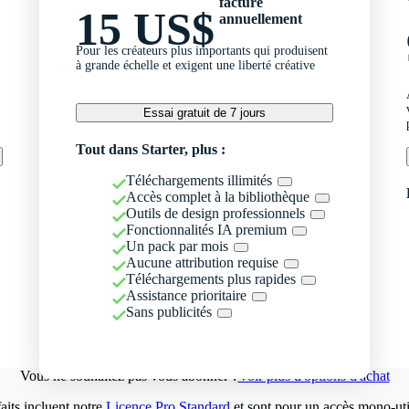
facturé
15 US$
annuellement
Pour les créateurs plus importants qui produisent
à grande échelle et exigent une liberté créative
Essai gratuit de 7 jours
Tout dans Starter, plus :
Téléchargements illimités
Accès complet à la bibliothèque
Outils de design professionnels
Fonctionnalités IA premium
Un pack par mois
Aucune attribution requise
Téléchargements plus rapides
Assistance prioritaire
Sans publicités
Vous ne souhaitez pas vous abonner ?
Voir plus d'options d'achat
aits incluent notre
Licence Pro Standard
et sont pour un accès mono-util