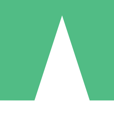
Packs de Crédits Individuels
 à l'utilisation avec des crédits de téléchargement. Sans engagement me
1 Téléchargement
5 Téléchargements
10 Téléchargement
10
15
20
US$
00
US$
00
US$
00