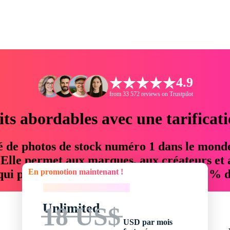
4.9
from 33 572 reviews on Trustpilot
its abordables avec une tarificat
é de photos de stock numéro 1 dans le mond
. Elle permet aux marques, aux créateurs et 
En promotion maintenant !
 qui permettent d'économiser jusqu'à 76 % d
En promotion maintenant !
Unlimited
18 US$
USD par mois