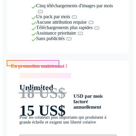
Cinq téléchargements d'images par mois
Un pack par mois
Aucune attribution requise
Téléchargements plus rapides
Assistance prioritaire
Sans publicités
En promotion maintenant !
En promotion maintenant !
Unlimited
18 US$
USD par mois
facturé
15 US$
annuellement
Pour les créateurs plus importants qui produisent à
grande échelle et exigent une liberté créative