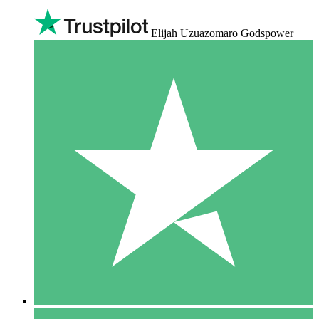
Elijah Uzuazomaro Godspower