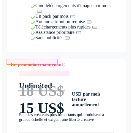
Cinq téléchargements d'images par mois
Un pack par mois
Aucune attribution requise
Téléchargements plus rapides
Assistance prioritaire
Sans publicités
En promotion maintenant !
En promotion maintenant !
Unlimited
18 US$
USD par mois
facturé
15 US$
annuellement
Pour les créateurs plus importants qui produisent à
grande échelle et exigent une liberté créative