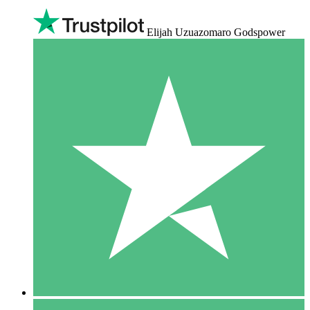
Elijah Uzuazomaro Godspower