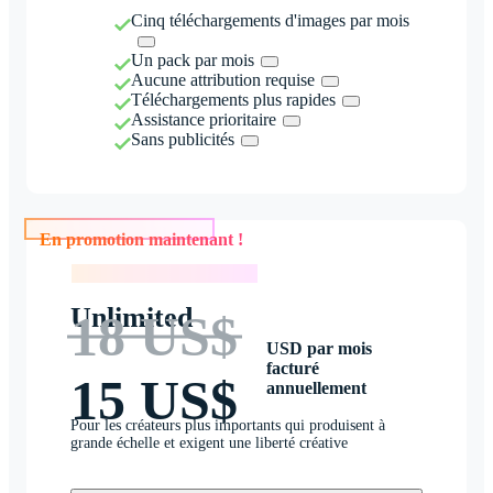
Cinq téléchargements d'images par mois
Un pack par mois
Aucune attribution requise
Téléchargements plus rapides
Assistance prioritaire
Sans publicités
En promotion maintenant !
En promotion maintenant !
Unlimited
18 US$
USD par mois
facturé
15 US$
annuellement
Pour les créateurs plus importants qui produisent à
grande échelle et exigent une liberté créative