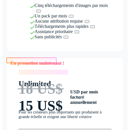
Cinq téléchargements d'images par mois
Un pack par mois
Aucune attribution requise
Téléchargements plus rapides
Assistance prioritaire
Sans publicités
En promotion maintenant !
En promotion maintenant !
Unlimited
18 US$
USD par mois
facturé
15 US$
annuellement
Pour les créateurs plus importants qui produisent à
grande échelle et exigent une liberté créative