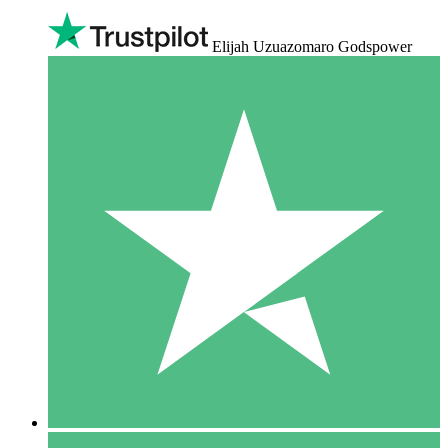
Elijah Uzuazomaro Godspower