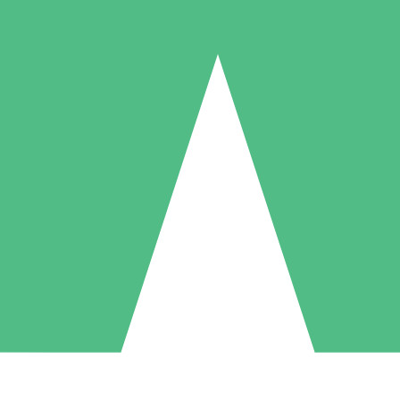
Packs de Crédits Individuels
 à l'utilisation avec des crédits de téléchargement. Sans engagement me
1 Téléchargement
5 Téléchargements
10 Téléchargement
10
15
20
US$
00
US$
00
US$
00