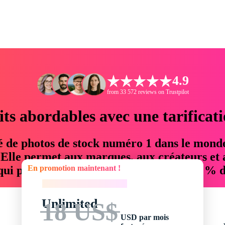
4.9
from 33 572 reviews on Trustpilot
its abordables avec une tarificat
é de photos de stock numéro 1 dans le mond
. Elle permet aux marques, aux créateurs et 
En promotion maintenant !
 qui permettent d'économiser jusqu'à 76 % d
En promotion maintenant !
Unlimited
18 US$
USD par mois