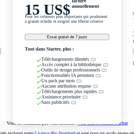
facturé
15 US$
annuellement
Pour les créateurs plus importants qui produisent
à grande échelle et exigent une liberté créative
Essai gratuit de 7 jours
Tout dans Starter, plus :
Téléchargements illimités
Accès complet à la bibliothèque
Outils de design professionnels
Fonctionnalités IA premium
Un pack par mois
Aucune attribution requise
Téléchargements plus rapides
Assistance prioritaire
Sans publicités
Vous ne souhaitez pas vous abonner ?
Voir plus d'options d'achat
aits incluent notre
Licence Pro Standard
et sont pour un accès mono-util