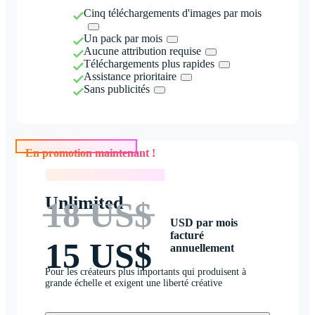
Cinq téléchargements d'images par mois
Un pack par mois
Aucune attribution requise
Téléchargements plus rapides
Assistance prioritaire
Sans publicités
En promotion maintenant !
En promotion maintenant !
Unlimited
18 US$
USD par mois
facturé
15 US$
annuellement
Pour les créateurs plus importants qui produisent à
grande échelle et exigent une liberté créative