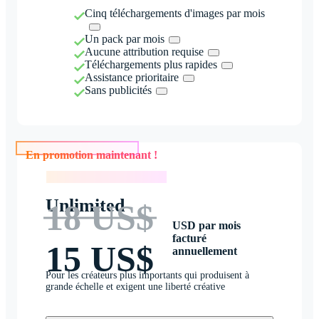
Cinq téléchargements d'images par mois
Un pack par mois
Aucune attribution requise
Téléchargements plus rapides
Assistance prioritaire
Sans publicités
En promotion maintenant !
En promotion maintenant !
Unlimited
18 US$
USD par mois
facturé
15 US$
annuellement
Pour les créateurs plus importants qui produisent à
grande échelle et exigent une liberté créative