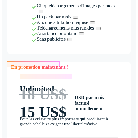
Cinq téléchargements d'images par mois
Un pack par mois
Aucune attribution requise
Téléchargements plus rapides
Assistance prioritaire
Sans publicités
En promotion maintenant !
En promotion maintenant !
Unlimited
18 US$
USD par mois
facturé
15 US$
annuellement
Pour les créateurs plus importants qui produisent à
grande échelle et exigent une liberté créative