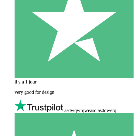
il y a 1 jour
very good for design
asdwqwrqweasd asdqwerq