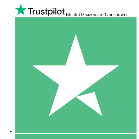
Elijah Uzuazomaro Godspower