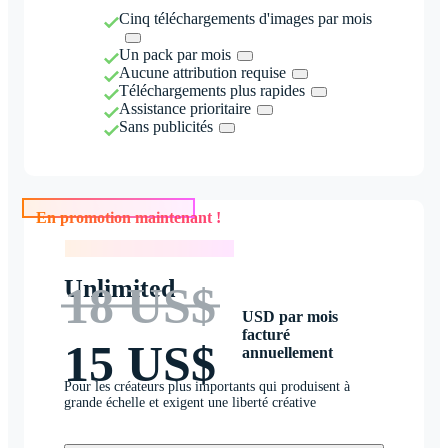
Cinq téléchargements d'images par mois
Un pack par mois
Aucune attribution requise
Téléchargements plus rapides
Assistance prioritaire
Sans publicités
En promotion maintenant !
En promotion maintenant !
Unlimited
18 US$
USD par mois
facturé
15 US$
annuellement
Pour les créateurs plus importants qui produisent à
grande échelle et exigent une liberté créative