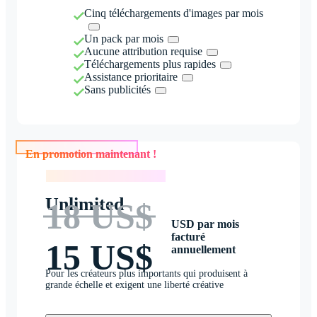
Cinq téléchargements d'images par mois
Un pack par mois
Aucune attribution requise
Téléchargements plus rapides
Assistance prioritaire
Sans publicités
En promotion maintenant !
En promotion maintenant !
Unlimited
18 US$
USD par mois
facturé
15 US$
annuellement
Pour les créateurs plus importants qui produisent à
grande échelle et exigent une liberté créative