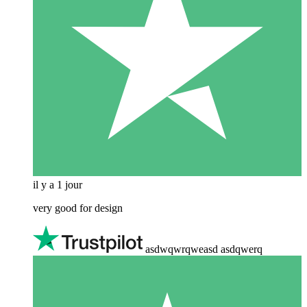
il y a 1 jour
very good for design
asdwqwrqweasd asdqwerq