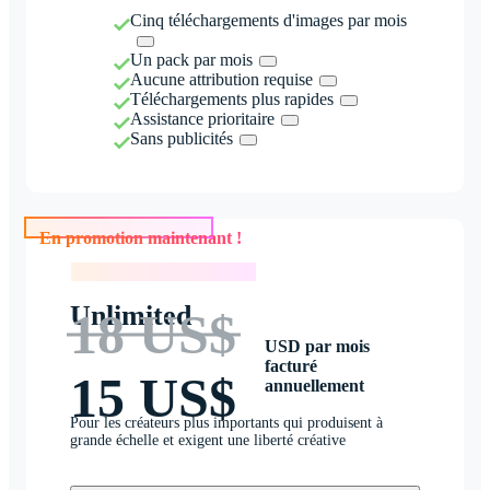
Cinq téléchargements d'images par mois
Un pack par mois
Aucune attribution requise
Téléchargements plus rapides
Assistance prioritaire
Sans publicités
En promotion maintenant !
En promotion maintenant !
Unlimited
18 US$
USD par mois
facturé
15 US$
annuellement
Pour les créateurs plus importants qui produisent à
grande échelle et exigent une liberté créative