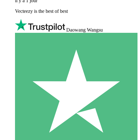
il y a 1 jour
Vecteezy is the best of best
Daowang Wangsu