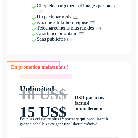
Cinq téléchargements d'images par mois
Un pack par mois
Aucune attribution requise
Téléchargements plus rapides
Assistance prioritaire
Sans publicités
En promotion maintenant !
En promotion maintenant !
Unlimited
18 US$
USD par mois
facturé
15 US$
annuellement
Pour les créateurs plus importants qui produisent à
grande échelle et exigent une liberté créative