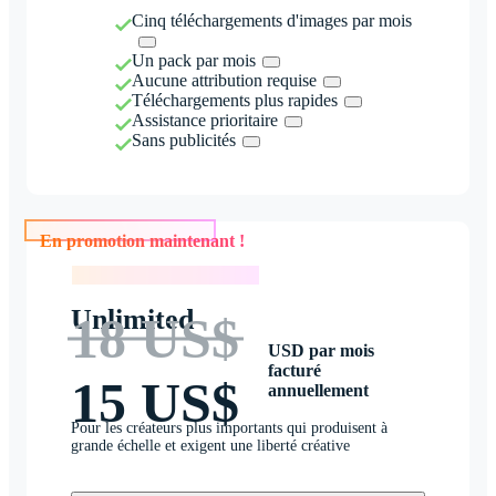
Cinq téléchargements d'images par mois
Un pack par mois
Aucune attribution requise
Téléchargements plus rapides
Assistance prioritaire
Sans publicités
En promotion maintenant !
En promotion maintenant !
Unlimited
18 US$
USD par mois
facturé
15 US$
annuellement
Pour les créateurs plus importants qui produisent à
grande échelle et exigent une liberté créative