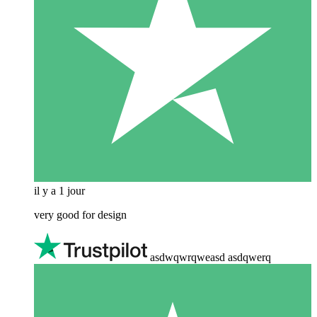
il y a 1 jour
very good for design
asdwqwrqweasd asdqwerq