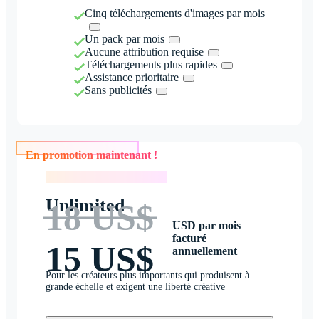
Cinq téléchargements d'images par mois
Un pack par mois
Aucune attribution requise
Téléchargements plus rapides
Assistance prioritaire
Sans publicités
En promotion maintenant !
En promotion maintenant !
Unlimited
18 US$
USD par mois
facturé
15 US$
annuellement
Pour les créateurs plus importants qui produisent à
grande échelle et exigent une liberté créative