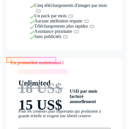
Cinq téléchargements d'images par mois
Un pack par mois
Aucune attribution requise
Téléchargements plus rapides
Assistance prioritaire
Sans publicités
En promotion maintenant !
En promotion maintenant !
Unlimited
18 US$
USD par mois
facturé
15 US$
annuellement
Pour les créateurs plus importants qui produisent à
grande échelle et exigent une liberté créative