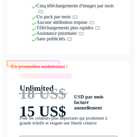
Cinq téléchargements d'images par mois
Un pack par mois
Aucune attribution requise
Téléchargements plus rapides
Assistance prioritaire
Sans publicités
En promotion maintenant !
En promotion maintenant !
Unlimited
18 US$
USD par mois
facturé
15 US$
annuellement
Pour les créateurs plus importants qui produisent à
grande échelle et exigent une liberté créative