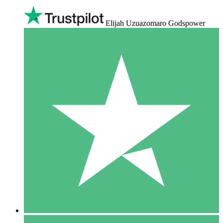
Elijah Uzuazomaro Godspower