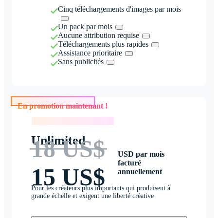
Cinq téléchargements d'images par mois
Un pack par mois
Aucune attribution requise
Téléchargements plus rapides
Assistance prioritaire
Sans publicités
En promotion maintenant !
En promotion maintenant !
Unlimited
18 US$
USD par mois
facturé
15 US$
annuellement
Pour les créateurs plus importants qui produisent à
grande échelle et exigent une liberté créative