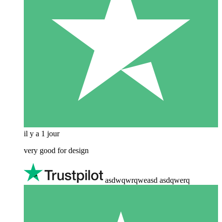
il y a 1 jour
very good for design
asdwqwrqweasd asdqwerq