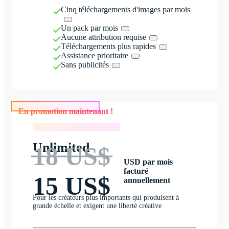
Cinq téléchargements d'images par mois
Un pack par mois
Aucune attribution requise
Téléchargements plus rapides
Assistance prioritaire
Sans publicités
En promotion maintenant !
En promotion maintenant !
Unlimited
18 US$
USD par mois
facturé
15 US$
annuellement
Pour les créateurs plus importants qui produisent à
grande échelle et exigent une liberté créative