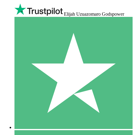
Elijah Uzuazomaro Godspower