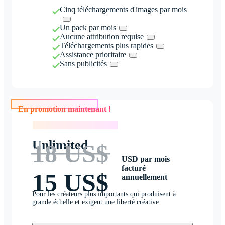
Cinq téléchargements d'images par mois
Un pack par mois
Aucune attribution requise
Téléchargements plus rapides
Assistance prioritaire
Sans publicités
En promotion maintenant !
En promotion maintenant !
Unlimited
18 US$
USD par mois
facturé
15 US$
annuellement
Pour les créateurs plus importants qui produisent à
grande échelle et exigent une liberté créative