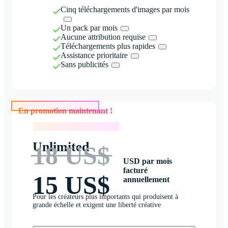
Cinq téléchargements d'images par mois
Un pack par mois
Aucune attribution requise
Téléchargements plus rapides
Assistance prioritaire
Sans publicités
En promotion maintenant !
En promotion maintenant !
Unlimited
18 US$
USD par mois
facturé
15 US$
annuellement
Pour les créateurs plus importants qui produisent à
grande échelle et exigent une liberté créative