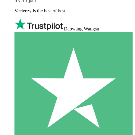
il y a 1 jour
Vecteezy is the best of best
Daowang Wangsu