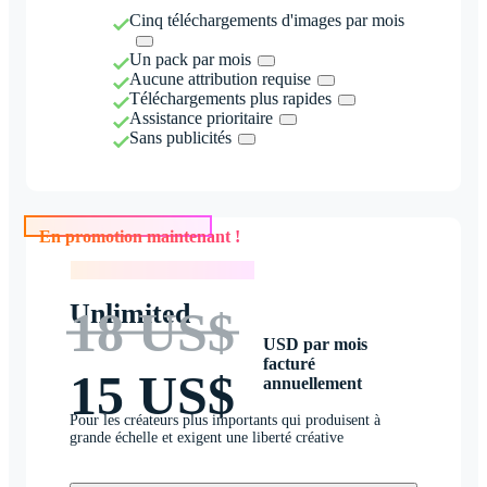
Cinq téléchargements d'images par mois
Un pack par mois
Aucune attribution requise
Téléchargements plus rapides
Assistance prioritaire
Sans publicités
En promotion maintenant !
En promotion maintenant !
Unlimited
18 US$
USD par mois
facturé
15 US$
annuellement
Pour les créateurs plus importants qui produisent à
grande échelle et exigent une liberté créative