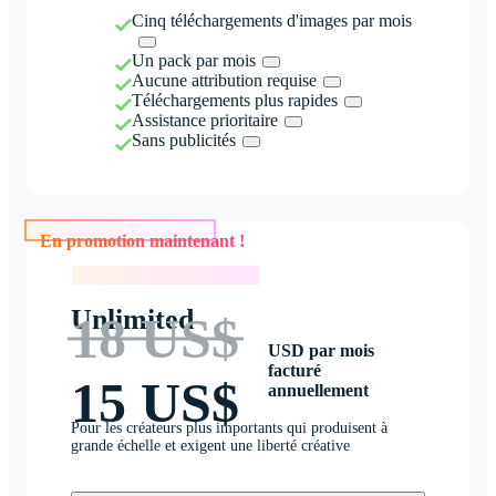
Cinq téléchargements d'images par mois
Un pack par mois
Aucune attribution requise
Téléchargements plus rapides
Assistance prioritaire
Sans publicités
En promotion maintenant !
En promotion maintenant !
Unlimited
18 US$
USD par mois
facturé
15 US$
annuellement
Pour les créateurs plus importants qui produisent à
grande échelle et exigent une liberté créative