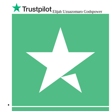
Elijah Uzuazomaro Godspower