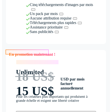
Cinq téléchargements d'images par mois
Un pack par mois
Aucune attribution requise
Téléchargements plus rapides
Assistance prioritaire
Sans publicités
En promotion maintenant !
En promotion maintenant !
Unlimited
18 US$
USD par mois
facturé
15 US$
annuellement
Pour les créateurs plus importants qui produisent à
grande échelle et exigent une liberté créative