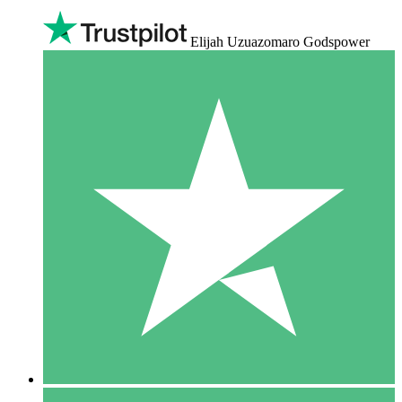
Elijah Uzuazomaro Godspower