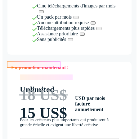
Cinq téléchargements d'images par mois
Un pack par mois
Aucune attribution requise
Téléchargements plus rapides
Assistance prioritaire
Sans publicités
En promotion maintenant !
En promotion maintenant !
Unlimited
18 US$
USD par mois
facturé
15 US$
annuellement
Pour les créateurs plus importants qui produisent à
grande échelle et exigent une liberté créative