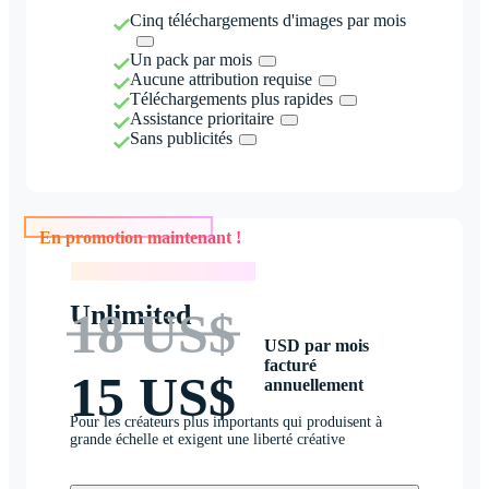
Cinq téléchargements d'images par mois
Un pack par mois
Aucune attribution requise
Téléchargements plus rapides
Assistance prioritaire
Sans publicités
En promotion maintenant !
En promotion maintenant !
Unlimited
18 US$
USD par mois
facturé
15 US$
annuellement
Pour les créateurs plus importants qui produisent à
grande échelle et exigent une liberté créative