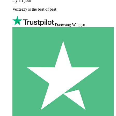
il y a 1 jour
Vecteezy is the best of best
Daowang Wangsu