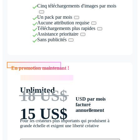
Cinq téléchargements d'images par mois
Un pack par mois
Aucune attribution requise
Téléchargements plus rapides
Assistance prioritaire
Sans publicités
En promotion maintenant !
En promotion maintenant !
Unlimited
18 US$
USD par mois
facturé
15 US$
annuellement
Pour les créateurs plus importants qui produisent à
grande échelle et exigent une liberté créative