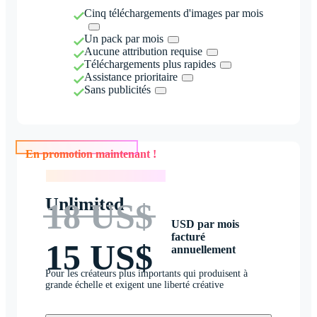
Cinq téléchargements d'images par mois
Un pack par mois
Aucune attribution requise
Téléchargements plus rapides
Assistance prioritaire
Sans publicités
En promotion maintenant !
En promotion maintenant !
Unlimited
18 US$
USD par mois
facturé
15 US$
annuellement
Pour les créateurs plus importants qui produisent à
grande échelle et exigent une liberté créative