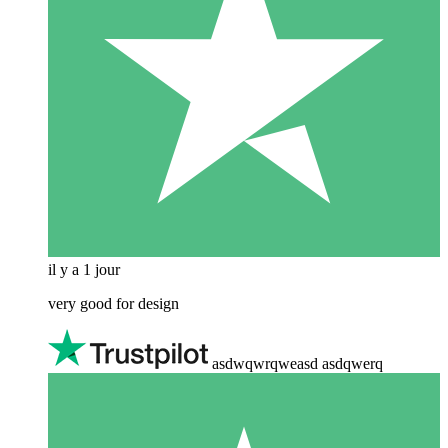
il y a 1 jour
very good for design
asdwqwrqweasd asdqwerq