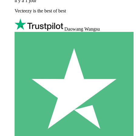
il y a 1 jour
Vecteezy is the best of best
Daowang Wangsu