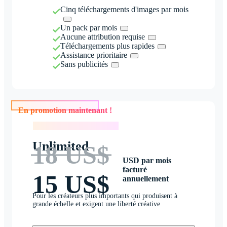
Cinq téléchargements d'images par mois
Un pack par mois
Aucune attribution requise
Téléchargements plus rapides
Assistance prioritaire
Sans publicités
En promotion maintenant !
En promotion maintenant !
Unlimited
18 US$
USD par mois
facturé
15 US$
annuellement
Pour les créateurs plus importants qui produisent à
grande échelle et exigent une liberté créative