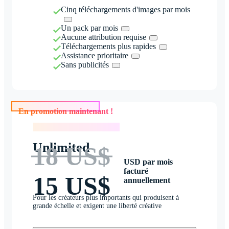
Cinq téléchargements d'images par mois
Un pack par mois
Aucune attribution requise
Téléchargements plus rapides
Assistance prioritaire
Sans publicités
En promotion maintenant !
En promotion maintenant !
Unlimited
18 US$
USD par mois
facturé
15 US$
annuellement
Pour les créateurs plus importants qui produisent à
grande échelle et exigent une liberté créative