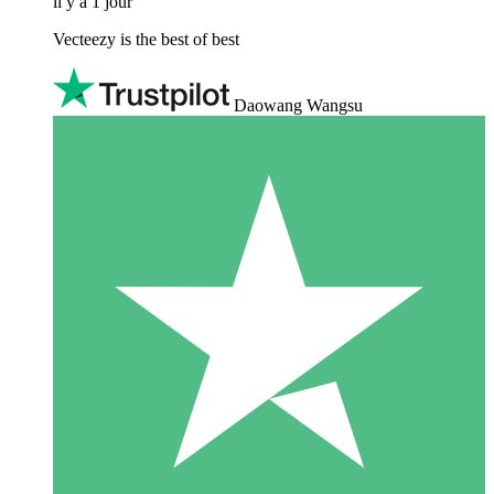
il y a 1 jour
Vecteezy is the best of best
Daowang Wangsu