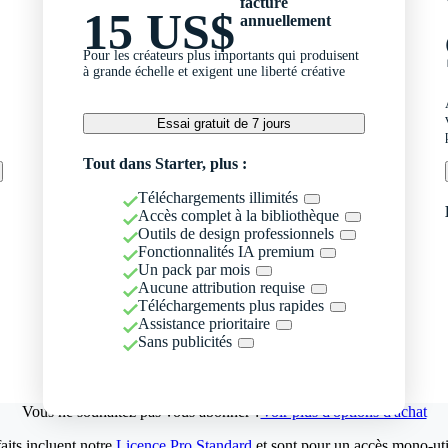
facturé
15 US$
annuellement
Pour les créateurs plus importants qui produisent
à grande échelle et exigent une liberté créative
Essai gratuit de 7 jours
Tout dans Starter, plus :
Téléchargements illimités
Accès complet à la bibliothèque
Outils de design professionnels
Fonctionnalités IA premium
Un pack par mois
Aucune attribution requise
Téléchargements plus rapides
Assistance prioritaire
Sans publicités
Vous ne souhaitez pas vous abonner ?
Voir plus d'options d'achat
aits incluent notre
Licence Pro Standard
et sont pour un accès mono-util