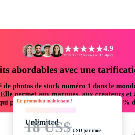
4.9
from 33 572 reviews on Trustpilot
its abordables avec une tarificat
é de photos de stock numéro 1 dans le mond
. Elle permet aux marques, aux créateurs et 
En promotion maintenant !
 qui permettent d'économiser jusqu'à 76 % d
En promotion maintenant !
Unlimited
18 US$
USD par mois