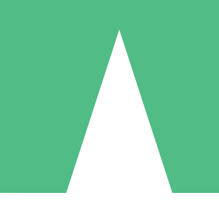
Packs de Crédits Individuels
 à l'utilisation avec des crédits de téléchargement. Sans engagement me
1 Téléchargement
5 Téléchargements
10 Téléchargement
10
15
20
US$
00
US$
00
US$
00